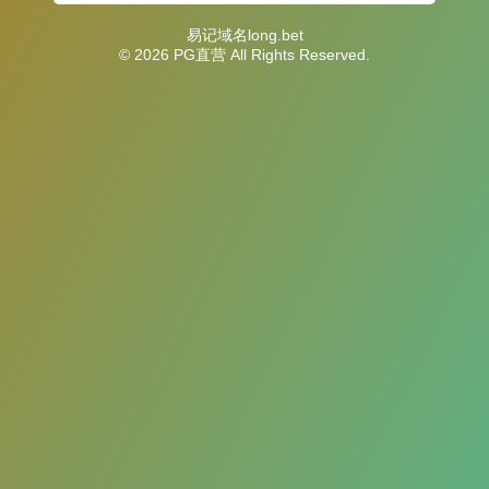
易记域名long.bet
© 2026 PG直营 All Rights Reserved.